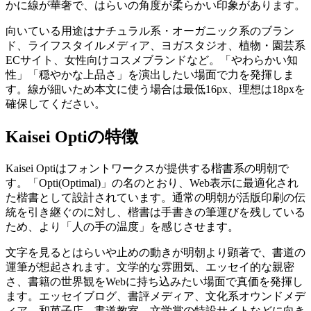
かに線が華奢で、はらいの角度が柔らかい印象があります。
向いている用途はナチュラル系・オーガニック系のブラン
ド、ライフスタイルメディア、ヨガスタジオ、植物・園芸系
ECサイト、女性向けコスメブランドなど。「やわらかい知
性」「穏やかな上品さ」を演出したい場面で力を発揮しま
す。線が細いため本文に使う場合は最低16px、理想は18pxを
確保してください。
Kaisei Optiの特徴
Kaisei Optiはフォントワークスが提供する楷書系の明朝で
す。「Opti(Optimal)」の名のとおり、Web表示に最適化され
た楷書として設計されています。通常の明朝が活版印刷の伝
統を引き継ぐのに対し、楷書は手書きの筆運びを残している
ため、より「人の手の温度」を感じさせます。
文字を見るとはらいや止めの動きが明朝より顕著で、書道の
運筆が想起されます。文学的な雰囲気、エッセイ的な親密
さ、書籍の世界観をWebに持ち込みたい場面で真価を発揮し
ます。エッセイブログ、書評メディア、文化系オウンドメデ
ィア、和菓子店、書道教室、文学賞の特設サイトなどに向き