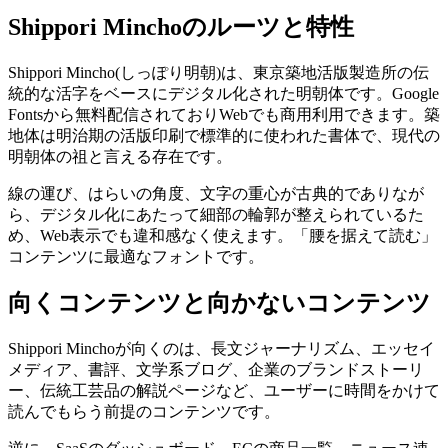
Shippori Minchoのルーツと特性
Shippori Mincho(しっぽり明朝)は、東京築地活版製造所の伝
統的な活字をベースにデジタル化された明朝体です。Google
Fontsから無料配信されておりWebでも商用利用できます。築
地体は明治期の活版印刷で標準的に使われた書体で、現代の
明朝体の祖と言える存在です。
線の運び、はらいの角度、文字の重心が古典的でありなが
ら、デジタル化にあたって細部の輪郭が整えられているた
め、Web表示でも違和感なく使えます。「腰を据えて読む」
コンテンツに最適なフォントです。
向くコンテンツと向かないコンテンツ
Shippori Minchoが向くのは、長文ジャーナリズム、エッセイ
メディア、書評、文学系ブログ、企業のブランドストーリ
ー、伝統工芸品の解説ページなど、ユーザーに時間をかけて
読んでもらう前提のコンテンツです。