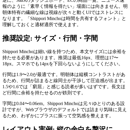
逆に、SaaSのダッシュボード、ECの商品一覧、ニュース速
報のように「素早く情報を得たい」場面には向きません。明
朝体特有の繊細な線は視線が次々と動くUIではストレスに
なります。「Shippori Minchoは時間を共有するフォント」と
理解しておくと適材適所で使えます。
推奨設定: サイズ・行間・字間
Shippori Minchoは細い線を持つため、本文サイズには余裕を
持たせる必要があります。推奨は最低16px、理想は17〜
18px。スマホでも14pxを下回らないようにしてください。
行間は1.9〜2.0が最適です。明朝体は縦横コントラストがあ
るため、行間が詰まると線同士が干渉して圧迫感が出ます。
1.5や1.6では「窮屈」と感じる読者が多いはずです。長文ほ
ど行間に余裕を持たせるのが鉄則です。
字間は0.04〜0.06em。Shippori Minchoは元々ゆとりのある設
計ですが、Webブラウザのデフォルトでは詰まり気味に見え
るため、わずかにプラスに振って空気感を整えます。
レイアウト実例: 縦の余白を贅沢に