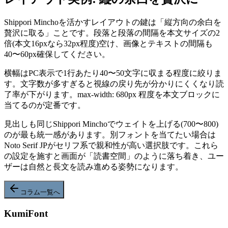
Shippori Minchoを活かすレイアウトの鍵は「縦方向の余白を
贅沢に取る」ことです。段落と段落の間隔を本文サイズの2
倍(本文16pxなら32px程度)空け、画像とテキストの間隔も
40〜60px確保してください。
横幅はPC表示で1行あたり40〜50文字に収まる程度に絞りま
す。文字数が多すぎると視線の戻り先が分かりにくくなり読
了率が下がります。max-width: 680px 程度を本文ブロックに
当てるのが定番です。
見出しも同じShippori Minchoでウェイトを上げる(700〜800)
のが最も統一感があります。別フォントを当てたい場合は
Noto Serif JPがセリフ系で親和性が高い選択肢です。これら
の設定を施すと画面が「読書空間」のように落ち着き、ユー
ザーは自然と長文を読み進める姿勢になります。
コラム一覧へ
KumiFont